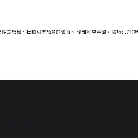
來似是桉樹、松柏和雪茄盒的馨香。 優雅地單寧酸，黑巧克力的