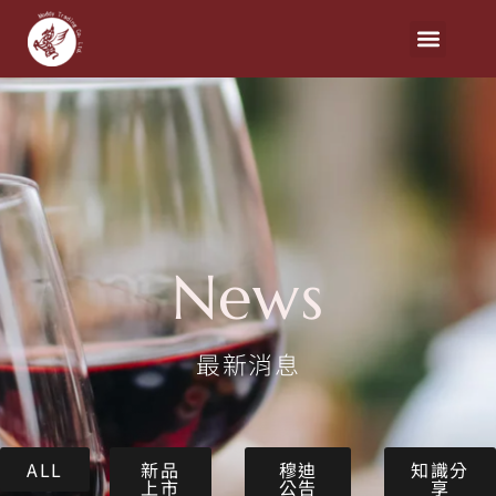
News
最新消息
ALL
新品
穆迪
知識分
上市
公告
享