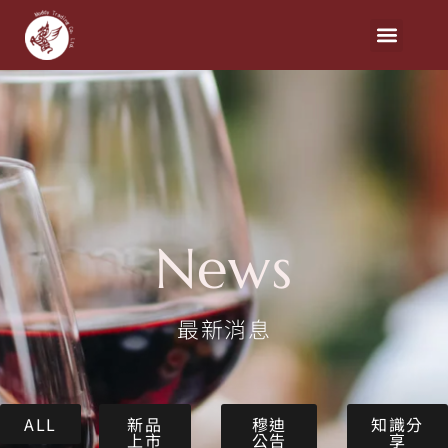
News
最新消息
ALL
新品
穆迪
知識分
上市
公告
享