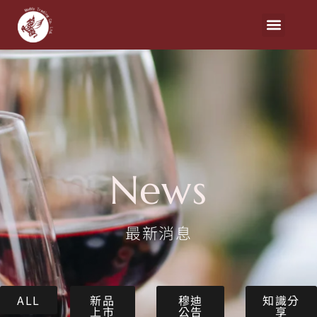
News
最新消息
ALL
新品
穆迪
知識分
上市
公告
享