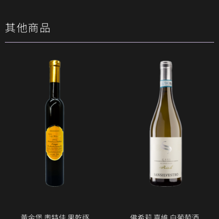
其他商品
黃金堡 奧特佳 果乾逐
佛希莉 嘉維 白葡萄酒