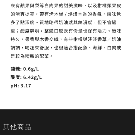
來有蘋果與梨等白肉果的甜美滋味，以及柑橘類果皮
的清爽提亮，帶有烤木桶 / 烘焙木香的香氣，讓味覺
多了點深度。質地略帶奶油感與絲滑感，但不會過
重；酸度鮮明，整體口感既有份量也保有活力。後味
持久，果香與木香交織，有些柑橘與淡淡香草／奶油
調調，喝起來舒服，也很適合搭配魚、海鮮、白肉或
是較為精緻的配菜。
殘糖: 0.6g/L
酸度: 6.42g/L
pH: 3.17
其他商品