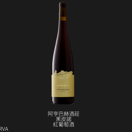
阿亨巴赫酒莊
黑皮諾
紅葡萄酒
RVA