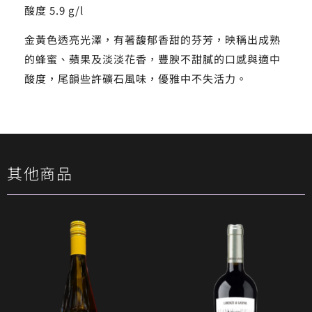
酸度 5.9 g/l
金黃色透亮光澤，有著馥郁香甜的芬芳，映稱出成熟
的蜂蜜、蘋果及淡淡花香，豐腴不甜膩的口感與適中
酸度，尾韻些許礦石風味，優雅中不失活力。
其他商品