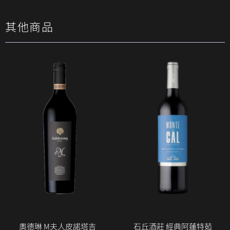
其他商品
奧德琳 M夫人皮諾塔吉
石丘酒莊 經典阿蓮特茹